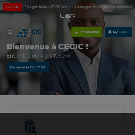
s fêtes
|
Épargne Malin : CECIC lance sa campagne d’épargne exceptionnelle!
|
Nouv
Flash Info
FR
Réclamation
My CECIC
Bienvenue à CECIC !
Ensemble écrivons l'avenir
Découvrir la CECIC SA