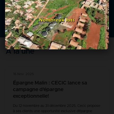
urbain que rural.
En savoir +
À la une
16 Nov. 2025
Épargne Malin : CECIC lance sa
campagne d’épargne
exceptionnelle!
Du 12 novembre au 31 décembre 2025, Cecic propose
à ses clients une opportunité exclusive d’épargne