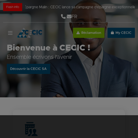
 fêtes
|
Épargne Malin : CECIC lance sa campagne d’épargne exceptionnelle!
|
Nouve
Flash Info
FR
Réclamation
My CECIC
Bienvenue à CECIC !
Ensemble écrivons l'avenir
Découvrir la CECIC SA