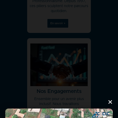
Professionnalisme. Depuis 1997,
ces piliers sculptent notre parcours
quotidien.
En savoir +
Nos Engagements
Ensemble pour un avenir plus
×
inclusif. Nous travaillons
activement à étendre la portée des
services financiers tant en milieu