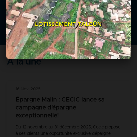
urbain que rural.
En savoir +
À la une
16 Nov. 2025
Épargne Malin : CECIC lance sa
campagne d’épargne
exceptionnelle!
Du 12 novembre au 31 décembre 2025, Cecic propose
à ses clients une opportunité exclusive d’épargne